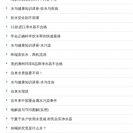
水与健康知识讲座-饮水与疾病
饮水安全刻不容缓
11款进口净水器不合格
学会正确科学饮水帮你快速瘦身
水与健康知识讲座-水污染
终端直饮水，商机流淌
美的澳柯玛等8品牌净水器不合格
自来水煮饭要不得！
水与健康知识讲座-水与生命
自来水现状
近年来中国重金属水污染事件
电解器与TDS图解(实用)
宁夏千余户饮用水变咸 村民自买净水器
你喝的究竟是什么水？