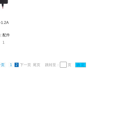
-1.2A
:
配件
1
一页
1
2
下一页 尾页 跳转至：
页
确 定